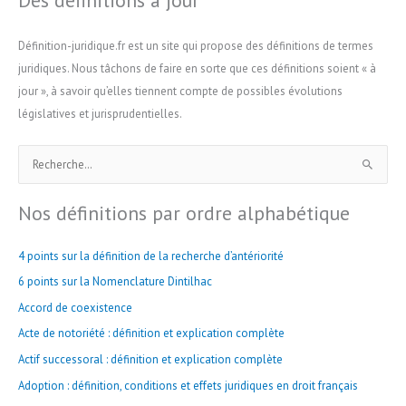
Des définitions à jour
Définition-juridique.fr est un site qui propose des définitions de termes
juridiques. Nous tâchons de faire en sorte que ces définitions soient « à
jour », à savoir qu’elles tiennent compte de possibles évolutions
législatives et jurisprudentielles.
R
e
Nos définitions par ordre alphabétique
c
h
4 points sur la définition de la recherche d’antériorité
e
r
6 points sur la Nomenclature Dintilhac
c
Accord de coexistence
h
Acte de notoriété : définition et explication complète
e
Actif successoral : définition et explication complète
r
Adoption : définition, conditions et effets juridiques en droit français