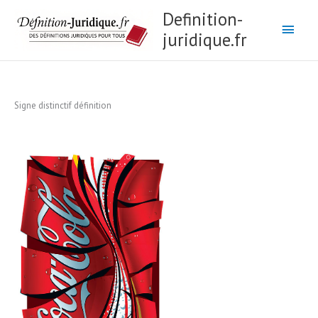
Aller
Menu
Definition-
au
juridique.fr
princ
contenu
Signe distinctif définition